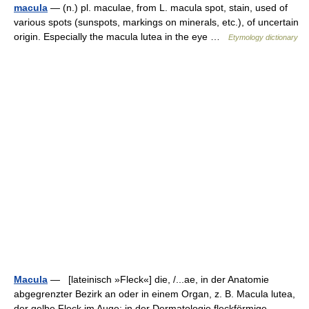
macula
— (n.) pl. maculae, from L. macula spot, stain, used of
various spots (sunspots, markings on minerals, etc.), of uncertain
origin. Especially the macula lutea in the eye …
Etymology dictionary
Macula
— [lateinisch »Fleck«] die, /...ae, in der Anatomie
abgegrenzter Bezirk an oder in einem Organ, z. B. Macula lutea,
der gelbe Fleck im Auge; in der Dermatologie fleckförmige