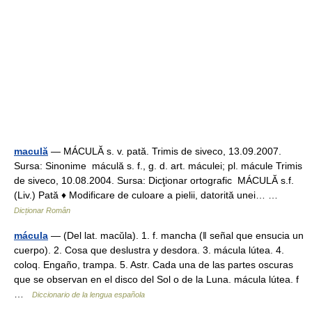
maculă
— MÁCULĂ s. v. pată. Trimis de siveco, 13.09.2007.
Sursa: Sinonime máculă s. f., g. d. art. máculei; pl. mácule Trimis
de siveco, 10.08.2004. Sursa: Dicţionar ortografic MÁCULĂ s.f.
(Liv.) Pată ♦ Modificare de culoare a pielii, datorită unei… …
Dicționar Român
mácula
— (Del lat. macŭla). 1. f. mancha (ǁ señal que ensucia un
cuerpo). 2. Cosa que deslustra y desdora. 3. mácula lútea. 4.
coloq. Engaño, trampa. 5. Astr. Cada una de las partes oscuras
que se observan en el disco del Sol o de la Luna. mácula lútea. f
…
Diccionario de la lengua española