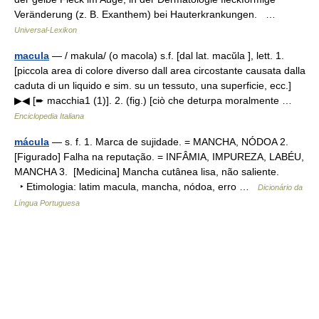
Veränderung (z. B. Exanthem) bei Hauterkrankungen. …
Universal-Lexikon
macula
— / makula/ (o macola) s.f. [dal lat. macŭla ], lett. 1.
[piccola area di colore diverso dall area circostante causata dalla
caduta di un liquido e sim. su un tessuto, una superficie, ecc.]
▶◀ [➨ macchia1 (1)]. 2. (fig.) [ciò che deturpa moralmente …
Enciclopedia Italiana
mácula
— s. f. 1. Marca de sujidade. = MANCHA, NÓDOA 2.
[Figurado] Falha na reputação. = INFÂMIA, IMPUREZA, LABÉU,
MANCHA 3. [Medicina] Mancha cutânea lisa, não saliente.
‣ Etimologia: latim macula, mancha, nódoa, erro …
Dicionário da
Língua Portuguesa