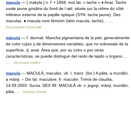
macula
— [ makyla ] n. f. • 1868; mot lat. « tache » ♦ Anat. Tache
ovale jaune grisâtre du fond de l œil, située sur la rétine du côté
inférieur externe de la papille optique (SYN. tache jaune). Des
maculas. ● macula nom féminin (latin macula, tache)… …
Encyclopédie Universelle
mácula
— f. dermat. Mancha pigmentaria de la piel, generalmente
de color rojizo y de dimensiones variables, que no sobresale de la
superficie. ⊆ anat. Área que, por su color o por otras
características, se puede distinguir del resto de tejido u órgano.…
…
Diccionario médico
macula
— MACULÁ, maculez, vb. I. tranz. (livr.) A păta, a murdări,
a mânji. – Din lat. maculare, fr. maculer. Trimis de claudia,
14.09.2003. Sursa: DEX 98 MACULÁ vb. v. jegoşi, mânji, murdări,
păta …
Dicționar Român