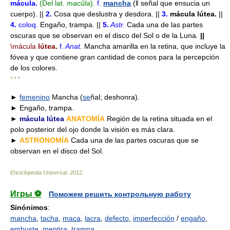
mácula
.
(Del lat.
macŭla
).
f.
mancha
(ǁ señal que ensucia un
cuerpo). ||
2.
Cosa que deslustra y desdora. ||
3.
mácula lútea.
||
4.
coloq.
Engaño, trampa. ||
5.
Astr.
Cada una de las partes
oscuras que se observan en el disco del Sol o de la Luna.
||
\mácula
lútea.
f.
Anat.
Mancha amarilla en la retina, que incluye la
fóvea y que contiene gran cantidad de conos para la percepción
de los colores.
* * *
►
femenino
Mancha (
se
ñal; deshonra).
► Engaño, trampa.
►
mácula lútea
ANATOMÍA
Región de la retina situada en el
polo posterior del ojo donde la visión es más clara.
►
ASTRONOMÍA
Cada una de las partes oscuras que se
observan en el disco del Sol.
Enciclopedia Universal
.
2012
.
Игры ⚽
Поможем решить контрольную работу
Sinónimos
:
mancha
,
tacha
,
maca
,
lacra
,
defecto
,
imperfección
/
engaño
,
embuste
,
mentira
,
trampa