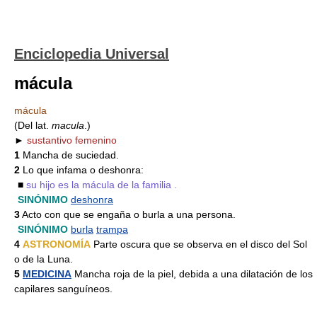
Enciclopedia Universal
mácula
mácula
(Del lat.
macula
.)
►
sustantivo femenino
1
Mancha de suciedad.
2
Lo que infama o deshonra:
■
su hijo es la mácula de la familia .
SINÓNIMO
deshonra
3
Acto con que se engaña o burla a una persona.
SINÓNIMO
burla
trampa
4
ASTRONOMÍA
Parte oscura que se observa en el disco del Sol
o de la Luna.
5
MEDICINA
Mancha roja de la piel, debida a una dilatación de los
capilares sanguíneos.