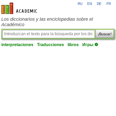
RU
EN
DE
FR
es-academic.com
Los diccionarios y las enciclopedias sobre el
Académico
¡Buscar!
interpretaciones
Traducciones
libros
Игры ⚽