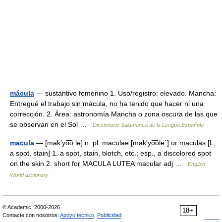
mácula
— sustantivo femenino 1. Uso/registro: elevado. Mancha:
Entregué el trabajo sin mácula, no ha tenido que hacer ni una
corrección. 2. Área: astronomía Mancha o zona oscura de las que
se observan en el Sol …
Diccionario Salamanca de la Lengua Española
macula
— [mak′yo͞o lə] n. pl. maculae [mak′yo͞olē΄] or maculas [L,
a spot, stain] 1. a spot, stain, blotch, etc.; esp., a discolored spot
on the skin 2. short for MACULA LUTEA macular adj …
English
World dictionary
© Academic, 2000-2026
18+
Contacte con nosotros:
Apoyo técnico
,
Publicidad