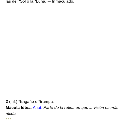
las del *Sol o la *Luna. ⇒ Inmaculado.
2
(inf.) *Engaño o *trampa.
Mácula lútea.
Anat.
Parte de la retina en que la visión es más
nítida.
* * *